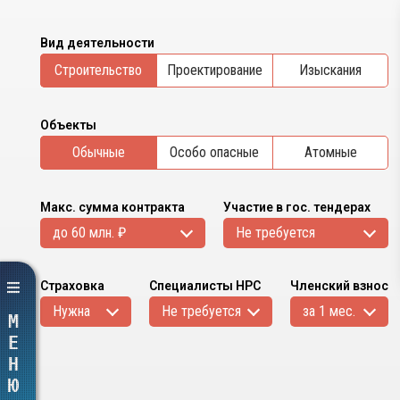
Вид деятельности
Cтроительство
Проектирование
Изыскания
Объекты
Обычные
Особо опасные
Атомные
Макс. сумма контракта
Участие в гос. тендерах
до 60 млн. ₽
Не требуется
Страховка
Специалисты НРС
Членский взнос
Нужна
Не требуется
за 1 мес.
МЕНЮ