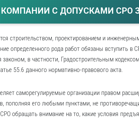
Магнитогорск
Сарато
ад
Махачкала
 КОМПАНИИ С ДОПУСКАМИ СРО З
Севаст
ж
Мурманск
Симфер
Н
Смолен
нбург
Набережные Челны
Сочи
тся строительством, проектированием и инженерны
Нижний Новгород
Ставро
ение определенного рода работ обязаны вступить в
Нижний Тагил
о
Новокузнецк
я законом, в частности, Градостроительным кодексо
Новосибирск
татье 55.6 данного нормативно-правового акта.
деляет саморегулируемые организации правом расши
в, пополняя его любыми пунктами, не противореч
СРО обращать внимание на то, какие условия предъ