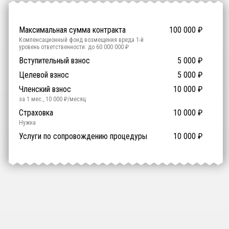
Максимальная сумма контракта
100 000
₽
Компенсационный фонд возмещения вреда
1
-й
уровень ответственности:
до 60 000 000 ₽
Участие в гос. тендерах и аукционах
Вступительный взнос
5 000
0
₽
₽
Компенсационный фонд договорных обязательств
0
-
Целевой взнос
5 000
₽
й уровень ответственности:
Не требуется
Членский взнос
10 000
₽
за 1 мес.
,
10 000
₽/месяц
Предоставление специалистов НРС
Сертификат ISO 9001
Сертификат ISO 14001
Сертификат OHSAS 18001
Страховка
14 500
14 500
14 500
10 000
0
₽
₽
₽
₽
₽
0
ISO 9001
ISO 14001
OHSAS 18001
Нужна
₽ за человека
Услуги по сопровождению процедуры
10 000
₽