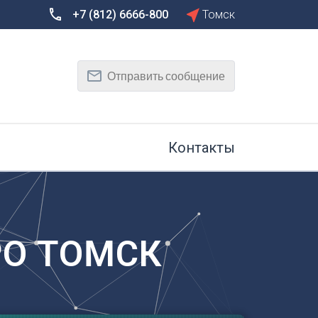
+7 (812) 6666-800
Томск
Сбросить
Т
Отправить сообщение
Тамбов
Тверь
рг
Тольятти
Томск
Контакты
Тула
Тюмень
У
Улан-Удэ
на-Дону
Ульяновск
РО ТОМСК
Уфа
Х
Хабаровск
к