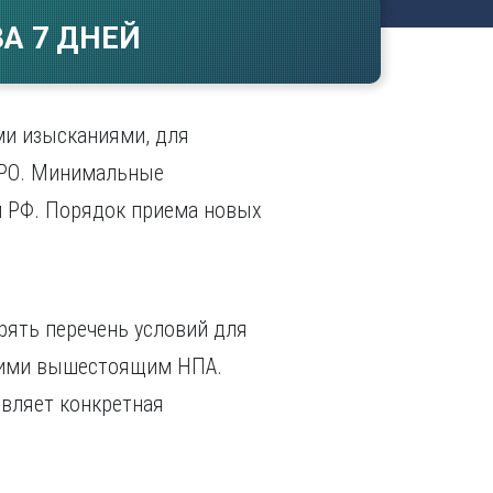
Ч
в
А 7 ДНЕЙ
ополь
Чебоксары
ополь
Челябинск
ск
Череповец
Чита
ми изысканиями, для
поль
Я
 СРО. Минимальные
Ярославль
м РФ. Порядок приема новых
рять перечень условий для
ащими вышестоящим НПА.
являет конкретная