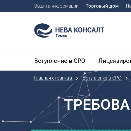
Защита информации
Торговый дом
П
Москва
Санкт-П
Томск
А
Арханге
Вступление в СРО
Лицензиро
Астраха
Б
Главная страница
Вступление в СРО
Барнаул
Белгоро
Брянск
ТРЕБОВА
В
Владиво
Владика
Владим