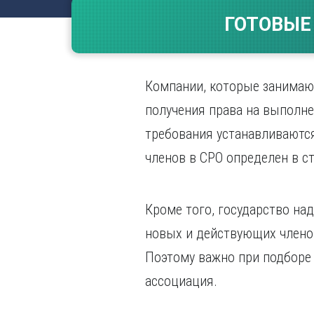
Волгогр
ГОТОВЫЕ
Вороне
Е
Екатери
Компании, которые занимаю
И
получения права на выполн
Иванов
требования устанавливаютс
Ижевск
членов в СРО определен в с
Иркутск
Кроме того, государство на
новых и действующих члено
Поэтому важно при подборе 
ассоциация.