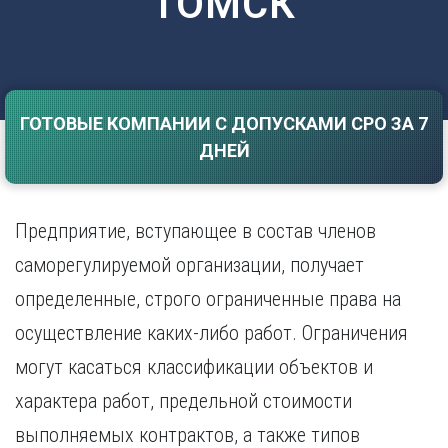
ТОМСК
Саратов
Волгоград
Севастополь
Воронеж
Симферополь
Е
Смоленск
Екатеринбург
Сочи
ГОТОВЫЕ КОМПАНИИ С ДОПУСКАМИ СРО ЗА 7
Ставрополь
И
ДНЕЙ
Т
Иваново
Ижевск
Тамбов
Иркутск
Тверь
Предприятие, вступающее в состав членов
Тольятти
К
саморегулируемой организации, получает
Томск
Казань
определенные, строго ограниченные права на
Тула
Калининград
Тюмень
осуществление каких-либо работ. Ограничения
Калуга
У
Кемерово
могут касаться классификации объектов и
Киров
Улан-Удэ
характера работ, предельной стоимости
Краснодар
Ульяновск
выполняемых контрактов, а также типов
Красноярск
Уфа