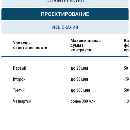
СТРОИТЕЛЬСТВО
ПРОЕКТИРОВАНИЕ
ИЗЫСКАНИЯ
Максимальная
Ко
Уровень
сумма
фо
ответственности
контракта
вр
Первый
до 25 млн
50 
Второй
до 50 млн
150
Третий
до 300 млн
500
Четвертый
более 300 млн
1 0