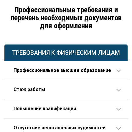
Профессиональные требования и
перечень необходимых документов
для оформления
ТРЕБОВАНИЯ К ФИЗИЧЕСКИМ ЛИЦАМ
Профессиональное высшее образование
По направлению строительства, изысканий или
Стаж работы
проектирования.
В организации соответствующего профиля – 10 лет
Повышение квалификации
или больше, 3 года из которых – на руководящей
должности.
Пройденное гражданином по меньшей мере один
Опыт работы по специальности – не менее 10 лет,
Отсутствие непогашенных судимостей
раз в течение последних пяти лет.
которые отсчитываются только после получения диплома