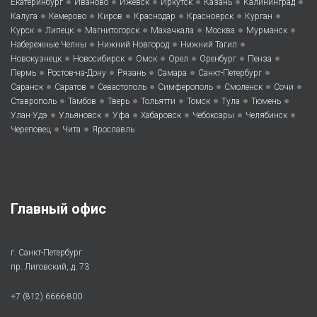
•
•
•
•
•
•
Екатеринбург
Иваново
Ижевск
Иркутск
Казань
Калининград
•
•
•
•
•
•
Калуга
Кемерово
Киров
Краснодар
Красноярск
Курган
•
•
•
•
•
•
Курск
Липецк
Магнитогорск
Махачкала
Москва
Мурманск
•
•
•
Набережные Челны
Нижний Новгород
Нижний Тагил
•
•
•
•
•
•
Новокузнецк
Новосибирск
Омск
Орел
Оренбург
Пенза
•
•
•
•
•
Пермь
Ростов-на-Дону
Рязань
Самара
Санкт-Петербург
•
•
•
•
•
•
Саранск
Саратов
Севастополь
Симферополь
Смоленск
Сочи
•
•
•
•
•
•
•
Ставрополь
Тамбов
Тверь
Тольятти
Томск
Тула
Тюмень
•
•
•
•
•
•
Улан-Удэ
Ульяновск
Уфа
Хабаровск
Чебоксары
Челябинск
•
•
Череповец
Чита
Ярославль
Главный офис
г. Санкт-Петербург
пр. Лиговский, д. 73
+7 (812) 6666-800