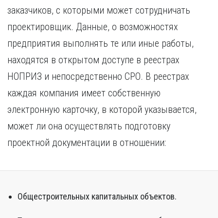
Курган
заказчиков, с которыми может сотрудничать
Х
Курск
проектировщик. Данные, о возможностях
Хабаровск
Л
предприятия выполнять те или иные работы,
Ч
Липецк
Чебоксары
находятся в открытом доступе в реестрах
М
Челябинск
НОПРИЗ и непосредственно СРО. В реестрах
Магнитогорск
Череповец
Махачкала
каждая компания имеет собственную
Чита
Мурманск
электронную карточку, в которой указывается,
Я
Н
Ярославль
может ли она осуществлять подготовку
Набережные Челны
проектной документации в отношении:
Нижний Новгород
Нижний Тагил
Новокузнецк
Новосибирск
Общестроительных капитальных объектов.