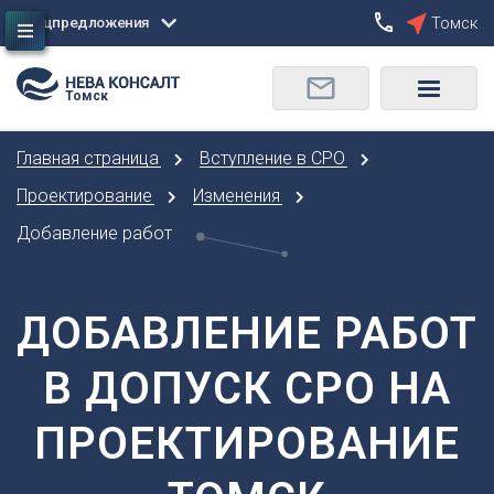
Спецпредложения
Томск
Сбросить
Томск
О
Москва
Санкт-Петербург
Омск
Главная страница
Вступление в СРО
Орел
А
Оренбург
Проектирование
Изменения
Архангельск
П
Добавление работ
Астрахань
Пенза
Б
Пермь
Барнаул
ДОБАВЛЕНИЕ РАБОТ
Р
Белгород
Ростов-на-Дону
Брянск
В ДОПУСК СРО НА
Рязань
В
С
ПРОЕКТИРОВАНИЕ
Владивосток
Самара
Владикавказ
Саранск
Владимир