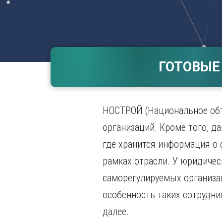
Волгогр
Вороне
Е
Екатери
ГОТОВЫЕ
И
Иванов
Ижевск
НОСТРОЙ (Национальное объ
Иркутск
организаций. Кроме того, 
где хранится информация о 
рамках отрасли. У юридичес
саморегулируемых организац
особенность таких сотрудни
далее.