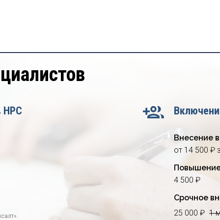
ециалистов
в НРС
Включени
Внесение в
от 14 500 ₽ 
Повышение
4 500 ₽
Срочное вн
25 000 ₽
1 
салт».