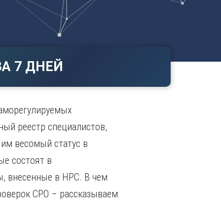
Ч
в
ополь
Чебоксары
ополь
Челябинск
ск
Череповец
Чита
А 7 ДНЕЙ
поль
Я
Ярославль
саморегулируемых
ный реестр специалистов,
 им весомый статус в
ые состоят в
, внесенные в НРС. В чем
проверок СРО – рассказываем