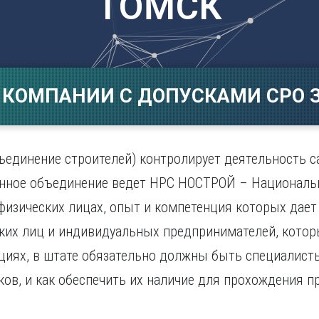
ТОМСК
Магнитогорск
Сарато
ад
Махачкала
Севаст
ж
Мурманск
Симфер
Н
Смолен
нбург
Набережные Челны
Сочи
 КОМПАНИИ С ДОПУСКАМИ СРО З
Нижний Новгород
Ставро
Нижний Тагил
о
Новокузнецк
Новосибирск
единение строителей) контролирует деятельность 
данное объединение ведет НРС НОСТРОЙ – Националь
физических лицах, опыт и компетенция которых дает
ких лиц и индивидуальных предпринимателей, котор
иях, в штате обязательно должны быть специалисты
ков, и как обеспечить их наличие для прохождения 