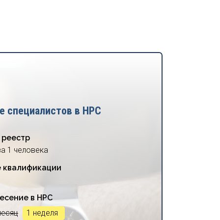
е специалистов в НРС
 реестр
за 1 человека
 квалификации
есение в НРС
месяц
1 неделя