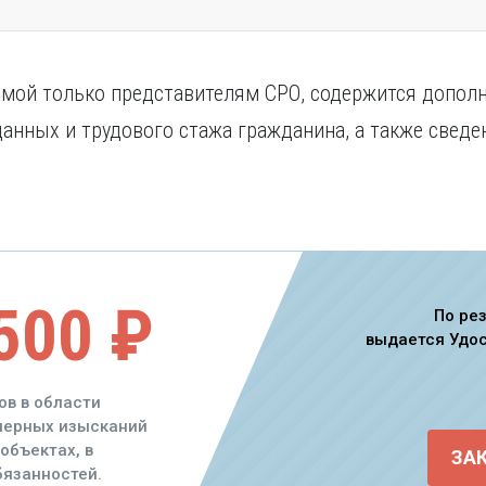
димой только представителям СРО, содержится допол
нных и трудового стажа гражданина, а также сведен
500 ₽
По ре
выдается Удо
ов в области
енерных изысканий
объектах, в
ЗА
язанностей.