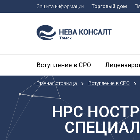
Защита информации
Торговый дом
П
Москва
Санкт-П
Томск
А
Арханге
Вступление в СРО
Лицензиро
Астраха
Б
Главная страница
Вступление в СРО
Барнаул
Белгоро
Брянск
НРС НОСТ
В
СПЕЦИАЛ
Владиво
Владика
Владим