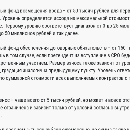
ый фонд возмещения вреда – от 50 тысяч рублей для перв
. Уровень определяется исходя из максимальной стоимост
е. Первому уровню соответствует диапазон от 3 до 25 мил
до 50 миллионов рублей и так далее.
ый фонд обеспечения договорных обязательств – от 150 т
ь в том случае, если претендент на вступление в СРО буд
арственным участием. Размер взноса также зависит от уро
, градация аналогична предыдущему пункту. Уровень отве
по суммарной стоимости всех выполняемых контрактов с
нос – чаще всего от 5 тысяч рублей, но может и вовсе отс
е ограничена и зависит только от условий согласно внутр
.
– в среднем, 5 тысяч рублей ежемесячно, но сумма также 