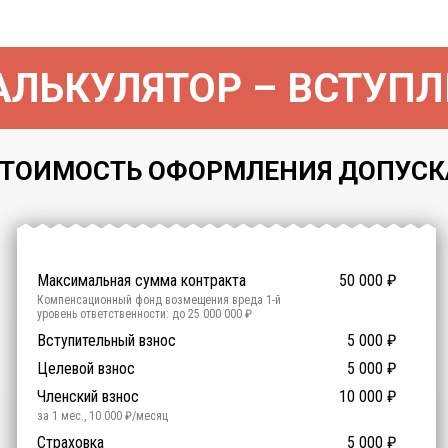
ЛЬКУЛЯТОР – ВСТУПЛ
ТОИМОСТЬ ОФОРМЛЕНИЯ ДОПУСКА 
Максимальная сумма контракта
50 000
₽
Компенсационный фонд возмещения вреда
1
-й
уровень ответственности:
до 25 000 000 ₽
Участие в гос. тендерах и аукционах
Вступительный взнос
5 000
0
₽
₽
Компенсационный фонд договорных обязательств
0
-
Целевой взнос
5 000
₽
й уровень ответственности:
Не требуется
Членский взнос
10 000
₽
за 1 мес.
,
10 000
₽/месяц
Предоставление специалистов НРС
Сертификат ISO 9001
Сертификат ISO 14001
Сертификат OHSAS 18001
Страховка
14 500
14 500
14 500
5 000
0
₽
₽
₽
₽
₽