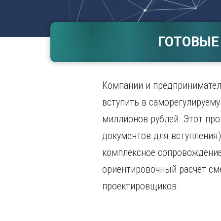
Волгогр
Вороне
ГОТОВЫЕ
Е
Екатери
И
Компании и предпринимател
Иванов
Ижевск
вступить в саморегулируем
Иркутск
миллионов рублей. Этот про
документов для вступления
комплексное сопровождение
ориентировочный расчет сме
проектировщиков.