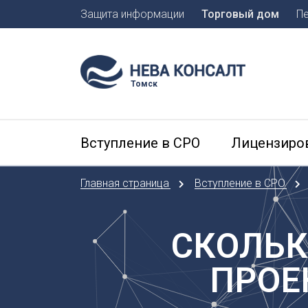
Защита информации
Торговый дом
П
Москва
Санкт-П
Томск
А
Арханге
Вступление в СРО
Лицензиро
Астраха
Б
Главная страница
Вступление в СРО
Барнаул
Белгоро
Брянск
СКОЛЬК
В
ПРОЕ
Владиво
Владика
Владим