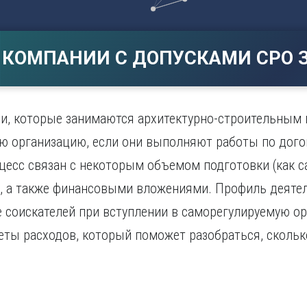
Магнитогорск
Сарато
ад
Махачкала
Севаст
ж
Мурманск
Симфер
 КОМПАНИИ С ДОПУСКАМИ СРО З
Н
Смолен
нбург
Набережные Челны
Сочи
Нижний Новгород
Ставро
Нижний Тагил
и, которые занимаются архитектурно-строительным 
о
Новокузнецк
ую организацию, если они выполняют работы по дог
Новосибирск
цесс связан с некоторым объемом подготовки (как с
), а также финансовыми вложениями. Профиль деятел
 соискателей при вступлении в саморегулируемую о
ты расходов, который поможет разобраться, скольк