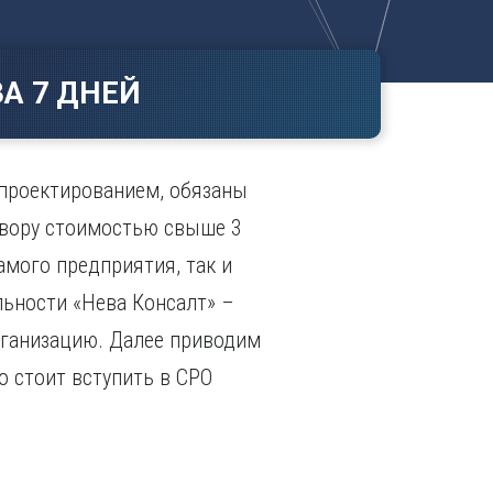
Ч
в
ополь
Чебоксары
ополь
Челябинск
А 7 ДНЕЙ
ск
Череповец
Чита
поль
Я
проектированием, обязаны
Ярославль
овору стоимостью свыше 3
амого предприятия, так и
ьности «Нева Консалт» –
рганизацию. Далее приводим
о стоит вступить в СРО