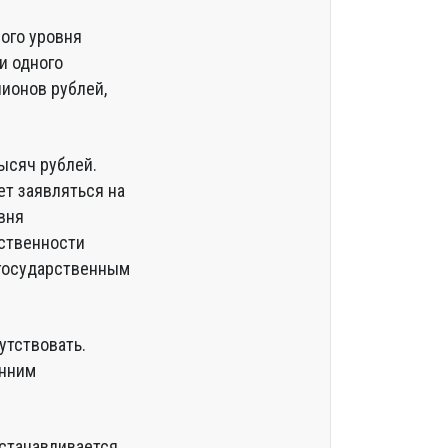
ого уровня
и одного
лионов рублей,
ысяч рублей.
ет заявляться на
вня
тственности
 государственным
утствовать.
енним
устанавливается