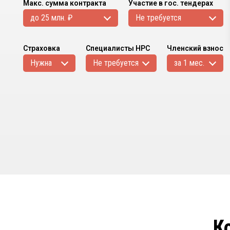
Макс. сумма контракта
Участие в гос. тендерах
до 25 млн. ₽
Не требуется
Страховка
Специалисты НРС
Членский взнос
Нужна
Не требуется
за 1 мес.
К