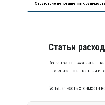
Отсутствие непогашенных судимост
НОСТРОЙ, допускающего начало отсчета трудо
последних пяти лет.
завершения образования).
В том числе, уголовного преследования.
Статьи расход
Все затраты, связанные с в
– официальные платежи и р
Большая часть стоимости в