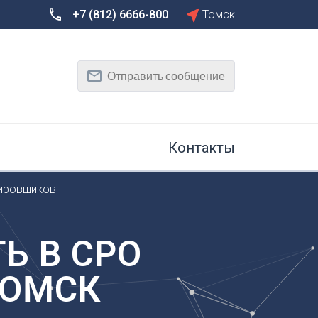
+7 (812) 6666-800
Томск
Сбросить
Т
Отправить сообщение
Тамбов
Тверь
рг
Тольятти
Томск
Контакты
Тула
Тюмень
тировщиков
У
Улан-Удэ
на-Дону
Ульяновск
Ь В СРО
Уфа
ТОМСК
Х
Хабаровск
к