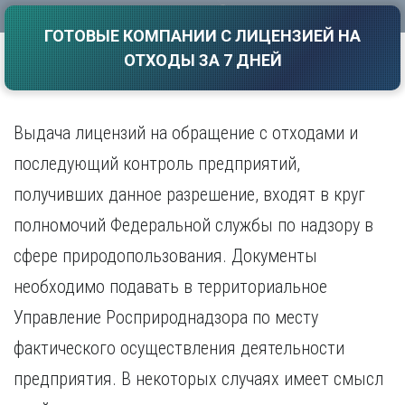
Саратов
Волгоград
ГОТОВЫЕ КОМПАНИИ С ЛИЦЕНЗИЕЙ НА
Севастополь
Воронеж
ОТХОДЫ ЗА 7 ДНЕЙ
Симферополь
Е
Смоленск
Екатеринбург
Сочи
Ставрополь
Выдача лицензий на обращение с отходами и
И
Т
Иваново
последующий контроль предприятий,
Ижевск
Тамбов
получивших данное разрешение, входят в круг
Иркутск
Тверь
полномочий Федеральной службы по надзору в
Тольятти
К
Томск
сфере природопользования. Документы
Казань
Тула
Калининград
необходимо подавать в территориальное
Тюмень
Калуга
Управление Росприроднадзора по месту
У
Кемерово
фактического осуществления деятельности
Киров
Улан-Удэ
Краснодар
Ульяновск
предприятия. В некоторых случаях имеет смысл
Красноярск
Уфа