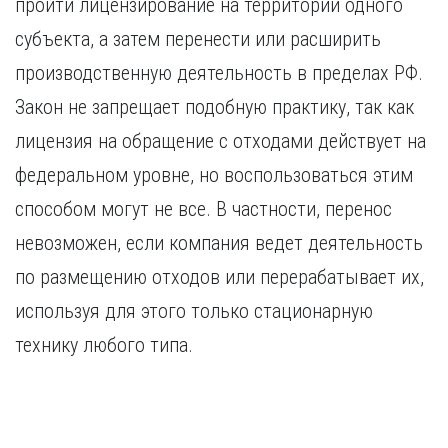
пройти лицензирование на территории одного
Курган
Х
Курск
субъекта, а затем перенести или расширить
Хабаровск
Л
производственную деятельность в пределах РФ.
Ч
Липецк
Закон не запрещает подобную практику, так как
Чебоксары
М
лицензия на обращение с отходами действует на
Челябинск
Магнитогорск
Череповец
федеральном уровне, но воспользоваться этим
Махачкала
Чита
способом могут не все. В частности, перенос
Мурманск
Я
невозможен, если компания ведет деятельность
Н
Ярославль
по размещению отходов или перерабатывает их,
Набережные Челны
Нижний Новгород
используя для этого только стационарную
Нижний Тагил
технику любого типа.
Новокузнецк
Новосибирск