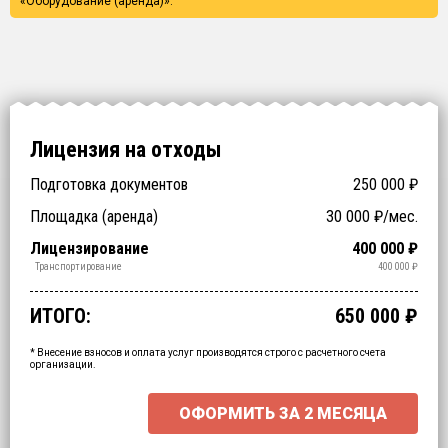
«Оборудование (аренда)».
Лицензия на отходы
Подготовка документов
250 000
₽
Заключение ФБУЗ (ЦГиЭ)
Заключение РОСПОТРЕБНАДЗОРа (СЭЗ)
Технические специалисты (обучение)
Отходы > 200
Спецтехника (аренда)
Оборудование (аренда)
Площадка (аренда)
30 000
₽/мес.
NaN
NaN
₽
₽
₽
₽
₽
₽
Срочное получение
1-4 классы отходов
Лицензирование
400 000
₽
₽
₽
Обработка
Утилизация
Обезвреживание
Размещение
Сбор
Транспортирование
400 000
₽
₽
₽
₽
₽
₽
ИТОГО:
650 000
₽
Промежуточный итог:
15000
₽
Ваша персональна скидка
-
15000
₽
* Внесение взносов и оплата услуг производятся строго с расчетного счета
организации.
ОФОРМИТЬ ЗА
2 МЕСЯЦА