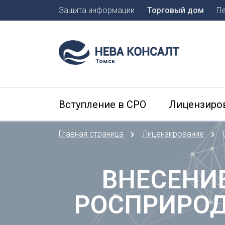
Защита информации
Торговый дом
П
Москва
Санкт-П
Томск
А
Арханге
Вступление в СРО
Лицензиро
Астраха
Б
Главная страница
Лицензирование
Барнаул
Белгоро
Брянск
ВНЕСЕНИ
В
РОСПРИРОД
Владиво
Владика
Владим