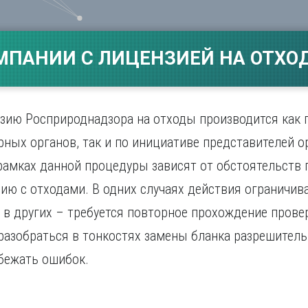
Магнитогорск
Сарато
ад
Махачкала
Севаст
ж
Мурманск
Симфер
МПАНИИ С ЛИЦЕНЗИЕЙ НА ОТХОД
Н
Смолен
нбург
Набережные Челны
Сочи
Нижний Новгород
Ставро
Нижний Тагил
нзию Росприроднадзора на отходы производится как 
о
Новокузнецк
рных органов, так и по инициативе представителей о
Новосибирск
рамках данной процедуры зависят от обстоятельств
ию с отходами. В одних случаях действия ограничив
а в других – требуется повторное прохождение пров
азобраться в тонкостях замены бланка разрешитель
бежать ошибок.