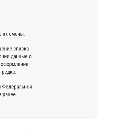
.
е их смены.
щение списка
янии данные о
реоформление
 редко.
й Федеральной
в ранее