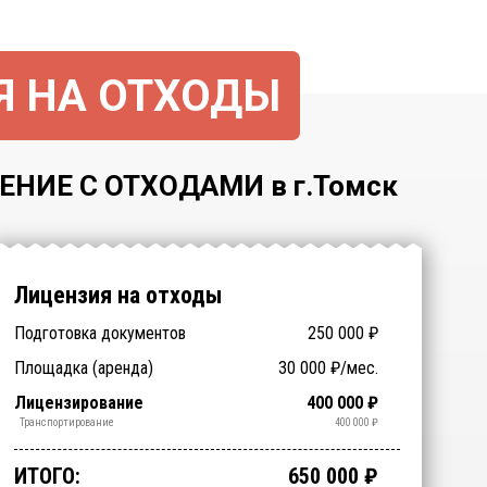
Я НА ОТХОДЫ
ИЕ С ОТХОДАМИ в г.Томск
Лицензия на отходы
Подготовка документов
250 000
₽
Заключение ФБУЗ (ЦГиЭ)
Заключение РОСПОТРЕБНАДЗОРа
Технические специалисты
Отходы > 200
Спецтехника (аренда)
Оборудование (аренда)
Площадка (аренда)
30 000
₽/мес.
NaN
NaN
₽
₽
₽
₽
₽
₽
(СЭЗ)
(обучение)
Срочное получение
1-4 классы отходов
Лицензирование
400 000
₽
₽
₽
Обработка
Утилизация
Обезвреживание
Размещение
Сбор
Транспортирование
400 000
₽
₽
₽
₽
₽
₽
ИТОГО:
650 000
₽
Промежуточный итог:
15000
₽