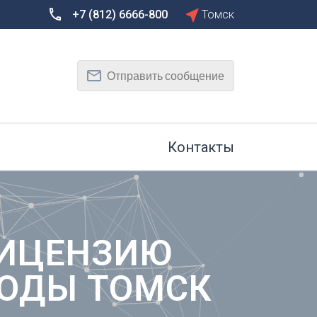
+7 (812) 6666-800
Томск
Сбросить
Т
Отправить сообщение
Тамбов
Тверь
рг
Тольятти
Томск
Контакты
Тула
Тюмень
У
Улан-Удэ
на-Дону
Ульяновск
ЛИЦЕНЗИЮ
Уфа
ХОДЫ ТОМСК
Х
Хабаровск
к