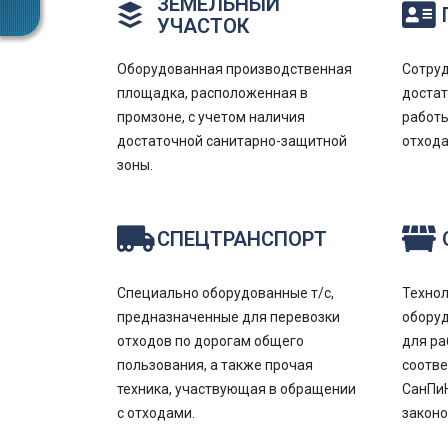
ЗЕМЕЛЬНЫЙ
УЧАСТОК
Оборудованная производственная
Сотру
площадка, расположенная в
доста
промзоне, с учетом наличия
работы
достаточной санитарно-защитной
отхода
зоны.
СПЕЦТРАНСПОРТ
Специально оборудованные т/с,
Технол
предназначенные для перевозки
оборуд
отходов по дорогам общего
для ра
пользования, а также прочая
соотв
техника, участвующая в обращении
СанПиН
с отходами.
законо