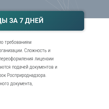
Ч
в
ополь
Чебоксары
ополь
Челябинск
Ы ЗА 7 ДНЕЙ
ск
Череповец
Чита
поль
Я
по требованиям
Ярославль
рганизации. Сложность и
 переоформления лицензии
аются подачей документов и
ерок Росприроднадзора.
ного документа,