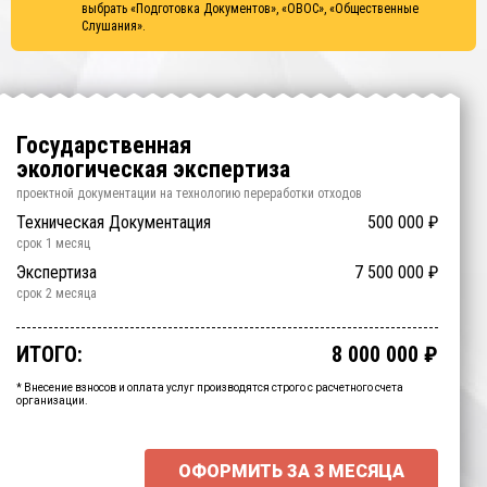
выбрать
«Подготовка Документов», «ОВОС», «Общественные
Слушания»
.
Государственная
экологическая экспертиза
проектной документации на технологию
переработки отходов
Подготовка Документов
Техническая Документация
1 000 000
500 000
₽
₽
срок
срок
1 месяц
1 месяц
ОВОС
Общественные Слушания
Экспертиза
1 200 000
7 500 000
300 000
₽
₽
₽
срок
срок
срок
1.5 месяца
2 месяца
2 месяца
Срочно
500 000
₽
срок
1 месяц
ИТОГО:
8 000 000
₽
Промежуточный итог:
15000
₽
Ваша персональна скидка
-
15000
₽
* Внесение взносов и оплата услуг производятся строго с расчетного счета
организации.
ОФОРМИТЬ ЗА
3 МЕСЯЦА