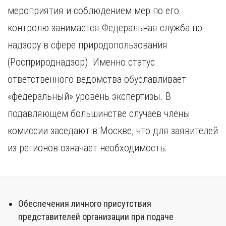
Курган
мероприятия и соблюдением мер по его
Х
Курск
контролю занимается Федеральная служба по
Хабаровск
Л
надзору в сфере природопользования
Ч
Липецк
Чебоксары
(Росприроднадзор). Именно статус
М
Челябинск
ответственного ведомства обуславливает
Магнитогорск
Череповец
Махачкала
«федеральный» уровень экспертизы. В
Чита
Мурманск
подавляющем большинстве случаев члены
Я
Н
Ярославль
комиссии заседают в Москве, что для заявителей
Набережные Челны
из регионов означает необходимость:
Нижний Новгород
Нижний Тагил
Новокузнецк
Новосибирск
Обеспечения личного присутствия
представителей организации при подаче