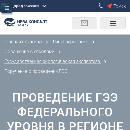
Спецпредложения
Томск
Сбросить
Томск
О
Москва
Санкт-Петербург
Омск
Главная страница
Лицензирование
Орел
А
Оренбург
Обращение с отходами
Архангельск
П
Государственная экологическая экспертиза
Астрахань
Пенза
Поручение о проведении ГЭЭ
Б
Пермь
Барнаул
Р
Белгород
ПРОВЕДЕНИЕ ГЭЭ
Ростов-на-Дону
Брянск
Рязань
В
ФЕДЕРАЛЬНОГО
С
Владивосток
Самара
УРОВНЯ В РЕГИОНЕ
Владикавказ
Саранск
Владимир