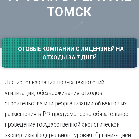
Саратов
Волгоград
ТОМСК
Севастополь
Воронеж
Симферополь
Е
Смоленск
Екатеринбург
Сочи
Ставрополь
И
ГОТОВЫЕ КОМПАНИИ С ЛИЦЕНЗИЕЙ НА
Т
Иваново
ОТХОДЫ ЗА 7 ДНЕЙ
Ижевск
Тамбов
Иркутск
Тверь
Тольятти
К
Для использования новых технологий
Томск
Казань
утилизации, обезвреживания отходов,
Тула
Калининград
Тюмень
строительства или реорганизации объектов их
Калуга
У
Кемерово
размещения в РФ предусмотрено обязательное
Киров
Улан-Удэ
проведение государственной экологической
Краснодар
Ульяновск
экспертизы федерального уровня. Организацией
Красноярск
Уфа