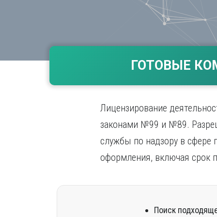
Волгогр
Вороне
Е
Екатери
ГОТОВЫЕ КО
И
Иванов
Ижевск
Лицензирование деятельнос
Иркутск
законами №99 и №89. Разр
службы по надзору в сфере 
оформления, включая срок п
Поиск подходяще