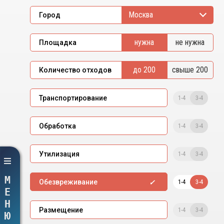
Москва
Город
нужна
не нужна
Площадка
до 200
свыше 200
Количество отходов
1-4
3-4
Транспортирование
1-4
3-4
Обработка
1-4
3-4
Утилизация
МЕНЮ
1-4
3-4
Обезвреживание
1-4
3-4
Размещение