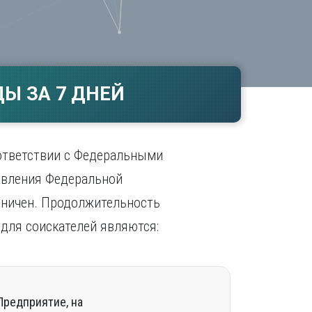
Ч
в
ополь
Чебоксары
ополь
Челябинск
ск
Череповец
Чита
Ы ЗА 7 ДНЕЙ
поль
Я
Ярославль
ответствии с Федеральными
авления Федеральной
раничен. Продолжительность
для соискателей являются:
Предприятие, на