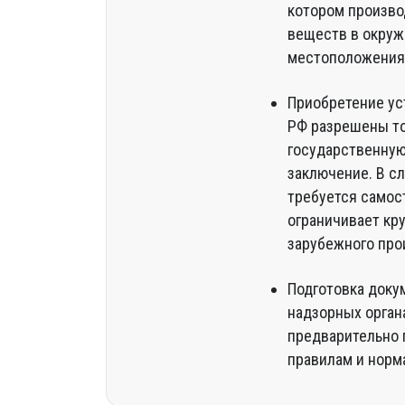
котором произво
веществ в окруж
местоположения 
Приобретение ус
РФ разрешены то
государственную
заключение. В с
требуется самос
ограничивает кр
зарубежного про
Подготовка доку
надзорных орган
предварительно 
правилам и норм