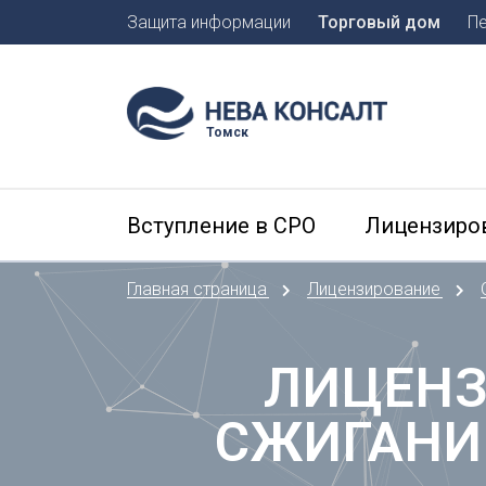
Защита информации
Торговый дом
П
Москва
Санкт-П
Томск
А
Арханге
Вступление в СРО
Лицензиро
Астраха
Б
Главная страница
Лицензирование
Барнаул
Белгоро
Брянск
ЛИЦЕНЗ
В
СЖИГАНИ
Владиво
Владика
Владим