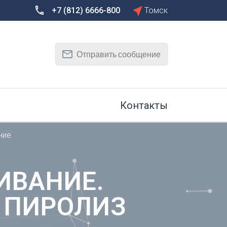
+7 (812) 6666-800
Томск
Сбросить
Т
Отправить сообщение
Тамбов
Тверь
рг
Тольятти
Томск
Контакты
Тула
Тюмень
ние
У
Улан-Удэ
на-Дону
Ульяновск
ИВАНИЕ.
Уфа
 ПИРОЛИЗ
Х
Хабаровск
к