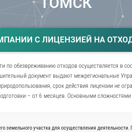
ТОМСК
Магнитогорск
Сарато
ад
Махачкала
Севаст
ж
Мурманск
Симфер
Н
Смолен
нбург
Набережные Челны
Сочи
МПАНИИ С ЛИЦЕНЗИЕЙ НА ОТХОД
Нижний Новгород
Ставро
Нижний Тагил
о
Новокузнецк
Новосибирск
ти по обезвреживанию отходов осуществляется в со
ешительный документ выдают межрегиональные Упр
природопользования, срок действия лицензии не ог
одготовки – от 6 месяцев. Основными сложностями 
го земельного участка для осуществления деятельности. 