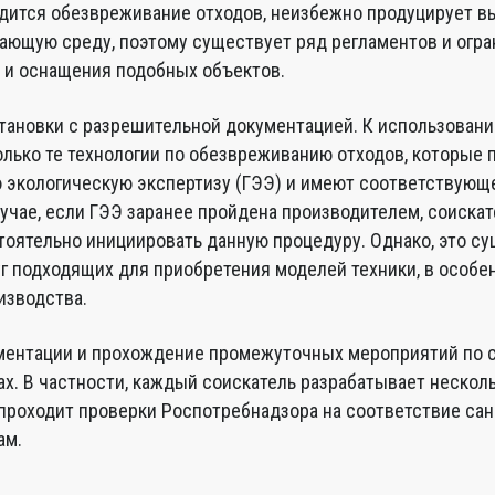
дится обезвреживание отходов, неизбежно продуцирует 
ающую среду, поэтому существует ряд регламентов и огра
и оснащения подобных объектов.
тановки с разрешительной документацией. К использовани
лько те технологии по обезвреживанию отходов, которые
 экологическую экспертизу (ГЭЭ) и имеют соответствующ
лучае, если ГЭЭ заранее пройдена производителем, соиска
тоятельно инициировать данную процедуру. Однако, это с
уг подходящих для приобретения моделей техники, в особе
изводства.
ментации и прохождение промежуточных мероприятий по 
ах. В частности, каждый соискатель разрабатывает нескол
проходит проверки Роспотребнадзора на соответствие са
ам.