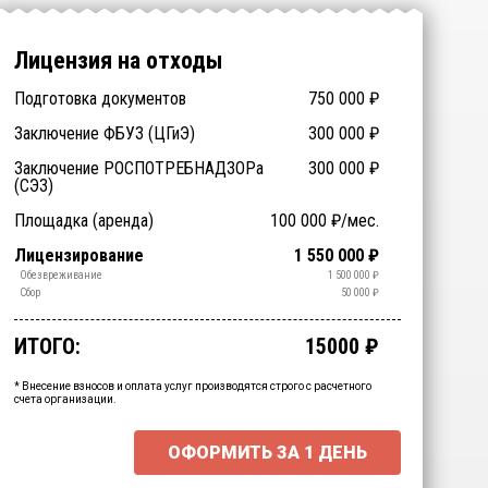
Лицензия на отходы
Подготовка документов
750 000
₽
Заключение ФБУЗ (ЦГиЭ)
300 000
₽
Заключение РОСПОТРЕБНАДЗОРа
300 000
₽
(СЭЗ)
Технические специалисты
Отходы > 200
Спецтехника (аренда)
Оборудование (аренда)
Площадка (аренда)
100 000
₽/мес.
₽
₽
₽
₽
(обучение)
Срочное получение
1-4 классы отходов
Лицензирование
1 550 000
₽
₽
₽
Транспортирование
Обработка
Утилизация
Обезвреживание
1 500 000
₽
₽
₽
₽
Размещение
Сбор
50 000
₽
₽
ИТОГО:
15000
₽
Промежуточный итог:
15000
₽
Ваша персональна скидка
-
15000
₽
* Внесение взносов и оплата услуг производятся строго с расчетного
счета организации.
ОФОРМИТЬ ЗА
1 ДЕНЬ