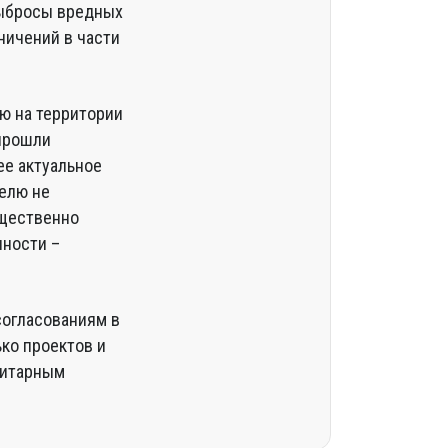
выбросы вредных
ничений в части
ю на территории
 прошли
ее актуальное
телю не
ущественно
нности –
согласованиям в
ько проектов и
нитарным