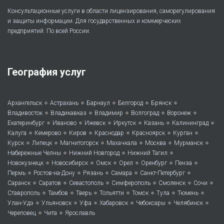
Консультационные услуги в области лицензирования, саморегулирования
и защиты информации. Для государственных и коммерческих
предприятий. По всей России.
География услуг
•
•
•
•
•
Архангельск
Астрахань
Барнаул
Белгород
Брянск
•
•
•
•
•
Владивосток
Владикавказ
Владимир
Волгоград
Воронеж
•
•
•
•
•
•
Екатеринбург
Иваново
Ижевск
Иркутск
Казань
Калининград
•
•
•
•
•
•
Калуга
Кемерово
Киров
Краснодар
Красноярск
Курган
•
•
•
•
•
•
Курск
Липецк
Магнитогорск
Махачкала
Москва
Мурманск
•
•
•
Набережные Челны
Нижний Новгород
Нижний Тагил
•
•
•
•
•
•
Новокузнецк
Новосибирск
Омск
Орел
Оренбург
Пенза
•
•
•
•
•
Пермь
Ростов-на-Дону
Рязань
Самара
Санкт-Петербург
•
•
•
•
•
•
Саранск
Саратов
Севастополь
Симферополь
Смоленск
Сочи
•
•
•
•
•
•
•
Ставрополь
Тамбов
Тверь
Тольятти
Томск
Тула
Тюмень
•
•
•
•
•
•
Улан-Удэ
Ульяновск
Уфа
Хабаровск
Чебоксары
Челябинск
•
•
Череповец
Чита
Ярославль