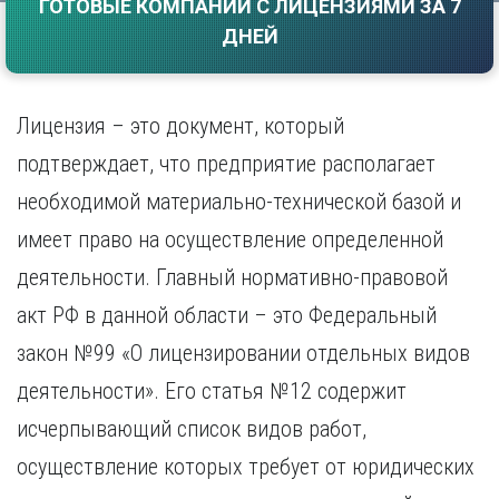
ГОТОВЫЕ КОМПАНИИ С ЛИЦЕНЗИЯМИ ЗА 7
Саратов
Волгоград
ДНЕЙ
Севастополь
Воронеж
Симферополь
Е
Смоленск
Лицензия – это документ, который
Екатеринбург
Сочи
Ставрополь
подтверждает, что предприятие располагает
И
Т
Иваново
необходимой материально-технической базой и
Ижевск
Тамбов
имеет право на осуществление определенной
Иркутск
Тверь
деятельности. Главный нормативно-правовой
Тольятти
К
Томск
акт РФ в данной области – это Федеральный
Казань
Тула
Калининград
закон №99 «О лицензировании отдельных видов
Тюмень
Калуга
деятельности». Его статья №12 содержит
У
Кемерово
исчерпывающий список видов работ,
Киров
Улан-Удэ
Краснодар
Ульяновск
осуществление которых требует от юридических
Красноярск
Уфа