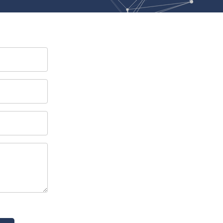
Ч
в
ополь
Чебоксары
ополь
Челябинск
ск
Череповец
Чита
поль
Я
Ярославль