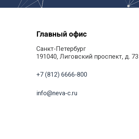
Волгогр
Вороне
Е
Главный офис
Екатери
И
Санкт-Петербург
Иванов
191040, Лиговский проспект, д. 73
Ижевск
Иркутск
+7 (812) 6666-800
info@neva-c.ru