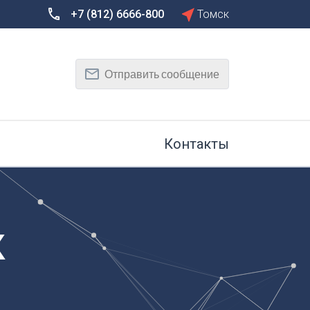
+7 (812) 6666-800
Томск
Сбросить
Т
Отправить сообщение
Тамбов
Тверь
рг
Тольятти
Томск
Контакты
Тула
Тюмень
У
Улан-Удэ
на-Дону
Ульяновск
К
Уфа
Х
Хабаровск
к