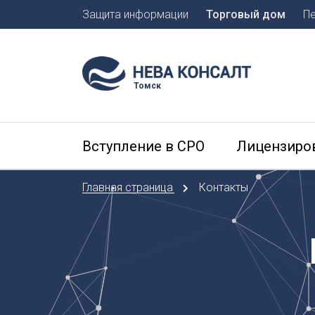
Защита информации
Торговый дом
П
Москва
Санкт-П
Томск
А
Арханге
Вступление в СРО
Лицензиро
Астраха
Б
Главная страница
Контакты
Барнаул
Белгоро
Брянск
В
Владиво
Владика
Владим