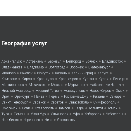
География услуг
•
•
•
•
•
•
Архангельск
Астрахань
Барнаул
Белгород
Брянск
Владивосток
•
•
•
•
•
Владикавказ
Владимир
Волгоград
Воронеж
Екатеринбург
•
•
•
•
•
•
Иваново
Ижевск
Иркутск
Казань
Калининград
Калуга
•
•
•
•
•
•
•
Кемерово
Киров
Краснодар
Красноярск
Курган
Курск
Липецк
•
•
•
•
•
Магнитогорск
Махачкала
Москва
Мурманск
Набережные Челны
•
•
•
•
•
Нижний Новгород
Нижний Тагил
Новокузнецк
Новосибирск
Омск
•
•
•
•
•
•
•
Орел
Оренбург
Пенза
Пермь
Ростов-на-Дону
Рязань
Самара
•
•
•
•
•
Санкт-Петербург
Саранск
Саратов
Севастополь
Симферополь
•
•
•
•
•
•
•
Смоленск
Сочи
Ставрополь
Тамбов
Тверь
Тольятти
Томск
•
•
•
•
•
•
•
Тула
Тюмень
Улан-Удэ
Ульяновск
Уфа
Хабаровск
Чебоксары
•
•
•
Челябинск
Череповец
Чита
Ярославль