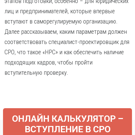
этапов подготовки, особенно – для юридических
Курган
Х
Курск
лиц и предпринимателей, которые впервые
Хабаровск
Л
вступают в саморегулируемую организацию.
Ч
Липецк
Далее рассказываем, каким параметрам должен
Чебоксары
М
соответствовать специалист-проектировщик для
Челябинск
Магнитогорск
Череповец
СРО, что такое «НРС» и как обеспечить наличие
Махачкала
Чита
подходящих кадров, чтобы пройти
Мурманск
Я
вступительную проверку.
Н
Ярославль
Набережные Челны
Нижний Новгород
Нижний Тагил
Новокузнецк
Новосибирск
ОНЛАЙН КАЛЬКУЛЯТОР –
ВСТУПЛЕНИЕ В СРО