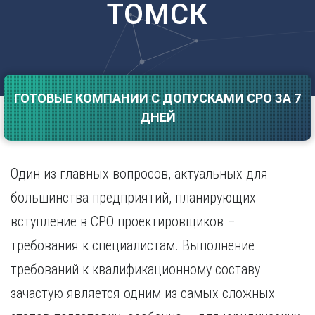
ТОМСК
Саратов
Волгоград
Севастополь
Воронеж
Симферополь
Е
Смоленск
Екатеринбург
Сочи
Ставрополь
ГОТОВЫЕ КОМПАНИИ С ДОПУСКАМИ СРО ЗА 7
И
ДНЕЙ
Т
Иваново
Ижевск
Тамбов
Иркутск
Тверь
Один из главных вопросов, актуальных для
Тольятти
К
Томск
большинства предприятий, планирующих
Казань
Тула
вступление в СРО проектировщиков –
Калининград
Тюмень
Калуга
требования к специалистам. Выполнение
У
Кемерово
требований к квалификационному составу
Киров
Улан-Удэ
Краснодар
Ульяновск
зачастую является одним из самых сложных
Красноярск
Уфа