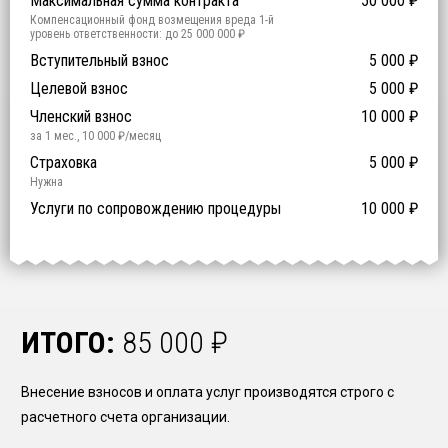
Максимальная сумма контракта
50 000
₽
Компенсационный фонд возмещения вреда
1
-й
уровень ответственности:
до 25 000 000 ₽
Участие в гос. тендерах и аукционах
Вступительный взнос
5 000
0
₽
₽
Компенсационный фонд договорных обязательств
0
-
Целевой взнос
5 000
₽
й уровень ответственности:
Не требуется
Членский взнос
10 000
₽
за 1 мес.
,
10 000
₽/месяц
Предоставление специалистов НРС
Сертификат ISO 9001
Сертификат ISO 14001
Сертификат OHSAS 18001
Страховка
14 500
14 500
14 500
5 000
0
₽
₽
₽
₽
₽
0
ISO 9001
ISO 14001
OHSAS 18001
Нужна
₽ за человека
Услуги по сопровождению процедуры
10 000
₽
ИТОГО:
85 000
₽
Внесение взносов и оплата услуг производятся строго с
расчетного счета организации.