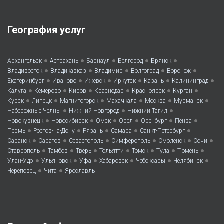
География услуг
•
•
•
•
•
Архангельск
Астрахань
Барнаул
Белгород
Брянск
•
•
•
•
•
Владивосток
Владикавказ
Владимир
Волгоград
Воронеж
•
•
•
•
•
•
Екатеринбург
Иваново
Ижевск
Иркутск
Казань
Калининград
•
•
•
•
•
•
Калуга
Кемерово
Киров
Краснодар
Красноярск
Курган
•
•
•
•
•
•
Курск
Липецк
Магнитогорск
Махачкала
Москва
Мурманск
•
•
•
Набережные Челны
Нижний Новгород
Нижний Тагил
•
•
•
•
•
•
Новокузнецк
Новосибирск
Омск
Орел
Оренбург
Пенза
•
•
•
•
•
Пермь
Ростов-на-Дону
Рязань
Самара
Санкт-Петербург
•
•
•
•
•
•
Саранск
Саратов
Севастополь
Симферополь
Смоленск
Сочи
•
•
•
•
•
•
•
Ставрополь
Тамбов
Тверь
Тольятти
Томск
Тула
Тюмень
•
•
•
•
•
•
Улан-Удэ
Ульяновск
Уфа
Хабаровск
Чебоксары
Челябинск
•
•
Череповец
Чита
Ярославль