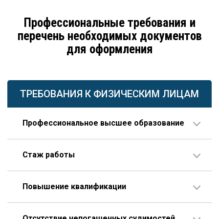
Профессиональные требования и
перечень необходимых документов
для оформления
ТРЕБОВАНИЯ К ФИЗИЧЕСКИМ ЛИЦАМ
Профессиональное высшее образование
По направлению строительства, изысканий или
Стаж работы
проектирования.
В организации соответствующего профиля – 10 лет
Повышение квалификации
или больше, 3 года из которых – на руководящей
должности.
Пройденное гражданином по меньшей мере один
Опыт работы по специальности – не менее 10 лет,
Отсутствие непогашенных судимостей