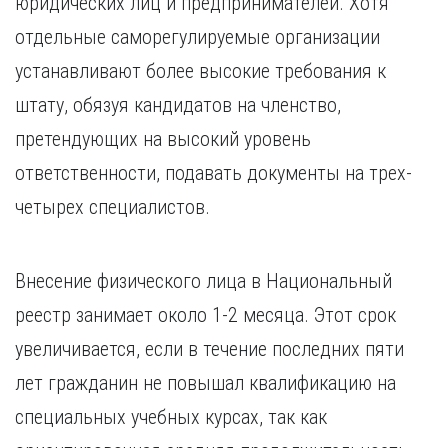
юридических лиц и предпринимателей. Хотя
Курган
Х
Курск
отдельные саморегулируемые организации
Хабаровск
Л
устанавливают более высокие требования к
Ч
Липецк
штату, обязуя кандидатов на членство,
Чебоксары
М
претендующих на высокий уровень
Челябинск
Магнитогорск
Череповец
ответственности, подавать документы на трех-
Махачкала
Чита
четырех специалистов.
Мурманск
Я
Н
Ярославль
Набережные Челны
Внесение физического лица в Национальный
Нижний Новгород
реестр занимает около 1-2 месяца. Этот срок
Нижний Тагил
увеличивается, если в течение последних пяти
Новокузнецк
Новосибирск
лет гражданин не повышал квалификацию на
специальных учебных курсах, так как