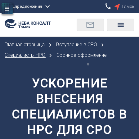
Спецпредложения
Томск
Сбросить
Томск
О
Москва
Санкт-Петербург
Омск
Главная страница
Вступление в СРО
Орел
А
Оренбург
Специалисты НРС
Срочное оформление
Архангельск
П
Астрахань
Пенза
Б
УСКОРЕНИЕ
Пермь
Барнаул
Р
ВНЕСЕНИЯ
Белгород
Ростов-на-Дону
Брянск
Рязань
СПЕЦИАЛИСТОВ В
В
С
Владивосток
НРС ДЛЯ СРО
Самара
Владикавказ
Саранск
Владимир