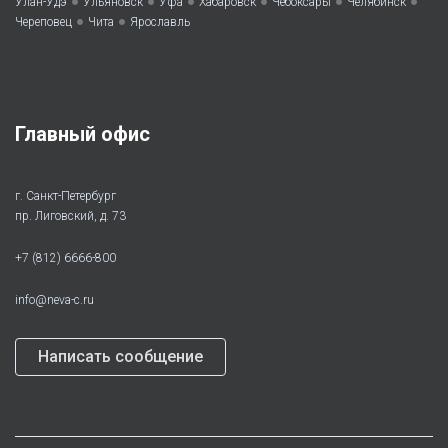
•
•
•
•
•
•
Улан-Удэ
Ульяновск
Уфа
Хабаровск
Чебоксары
Челябинск
•
•
Череповец
Чита
Ярославль
Главный офис
г. Санкт-Петербург
пр. Лиговский, д. 73
+7 (812) 6666-800
info@neva-c.ru
Написать сообщение