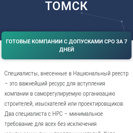
ТОМСК
Саратов
Волгоград
Севастополь
Воронеж
Симферополь
Е
Смоленск
Екатеринбург
Сочи
Ставрополь
ГОТОВЫЕ КОМПАНИИ С ДОПУСКАМИ СРО ЗА 7
И
ДНЕЙ
Т
Иваново
Ижевск
Тамбов
Иркутск
Тверь
Специалисты, внесенные в Национальный реестр
Тольятти
К
Томск
– это важнейший ресурс для вступления
Казань
Тула
компании в саморегулируемую организацию
Калининград
Тюмень
Калуга
строителей, изыскателей или проектировщиков.
У
Кемерово
Два специалиста с НРС – минимальное
Киров
Улан-Удэ
Краснодар
Ульяновск
требование для всех без исключения
Красноярск
Уфа