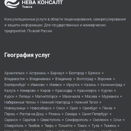
Томск
Консультационные услуги в области лицензирования, саморегулирования
и защиты информации. Для государственных и коммерческих
предприятий. По всей России.
География услуг
•
•
•
•
•
Архангельск
Астрахань
Барнаул
Белгород
Брянск
•
•
•
•
•
Владивосток
Владикавказ
Владимир
Волгоград
Воронеж
•
•
•
•
•
•
Екатеринбург
Иваново
Ижевск
Иркутск
Казань
Калининград
•
•
•
•
•
•
Калуга
Кемерово
Киров
Краснодар
Красноярск
Курган
•
•
•
•
•
•
Курск
Липецк
Магнитогорск
Махачкала
Москва
Мурманск
•
•
•
Набережные Челны
Нижний Новгород
Нижний Тагил
•
•
•
•
•
•
Новокузнецк
Новосибирск
Омск
Орел
Оренбург
Пенза
•
•
•
•
•
Пермь
Ростов-на-Дону
Рязань
Самара
Санкт-Петербург
•
•
•
•
•
•
Саранск
Саратов
Севастополь
Симферополь
Смоленск
Сочи
•
•
•
•
•
•
•
Ставрополь
Тамбов
Тверь
Тольятти
Томск
Тула
Тюмень