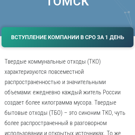
ТОМСК
Саратов
Волгоград
Севастополь
Воронеж
Симферополь
Е
Смоленск
Екатеринбург
Сочи
ВСТУПЛЕНИЕ КОМПАНИИ В СРО ЗА 1 ДЕНЬ
Ставрополь
И
Т
Иваново
Ижевск
Твердые коммунальные отходы (ТКО)
Тамбов
Иркутск
Тверь
характеризуются повсеместной
Тольятти
К
распространенностью и значительными
Томск
Казань
Тула
объемами: ежедневно каждый житель России
Калининград
Тюмень
создает более килограмма мусора. Твердые
Калуга
У
Кемерово
бытовые отходы (ТБО) – это синоним ТКО, чуть
Киров
Улан-Удэ
более распространенный в разговорном
Краснодар
Ульяновск
Красноярск
Уфа
использовании и открытых источниках. То же