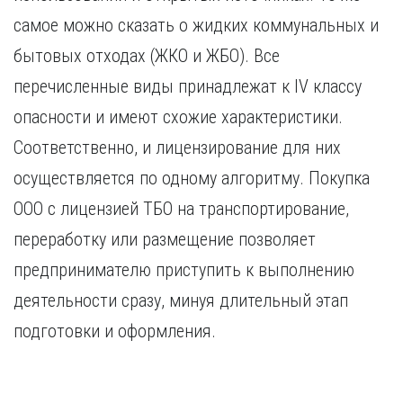
Курган
Х
самое можно сказать о жидких коммунальных и
Курск
Хабаровск
бытовых отходах (ЖКО и ЖБО). Все
Л
Ч
перечисленные виды принадлежат к IV классу
Липецк
Чебоксары
опасности и имеют схожие характеристики.
М
Челябинск
Соответственно, и лицензирование для них
Магнитогорск
Череповец
Махачкала
Чита
осуществляется по одному алгоритму. Покупка
Мурманск
Я
ООО с лицензией ТБО на транспортирование,
Н
Ярославль
переработку или размещение позволяет
Набережные Челны
предпринимателю приступить к выполнению
Нижний Новгород
Нижний Тагил
деятельности сразу, минуя длительный этап
Новокузнецк
подготовки и оформления.
Новосибирск