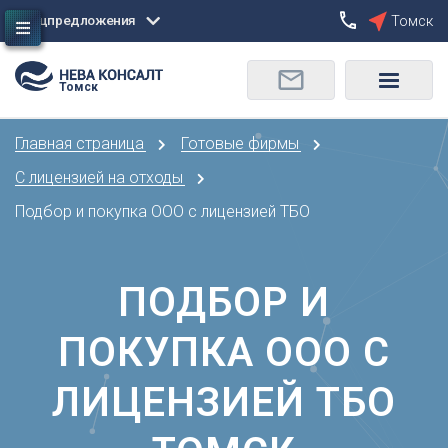
Спецпредложения
Томск
Сбросить
Томск
О
Москва
Санкт-Петербург
Омск
Главная страница
Готовые фирмы
Орел
А
Оренбург
С лицензией на отходы
Архангельск
П
Подбор и покупка ООО с лицензией ТБО
Астрахань
Пенза
Б
Пермь
Барнаул
ПОДБОР И
Р
Белгород
Ростов-на-Дону
Брянск
ПОКУПКА ООО С
Рязань
В
С
ЛИЦЕНЗИЕЙ ТБО
Владивосток
Самара
Владикавказ
Саранск
Владимир