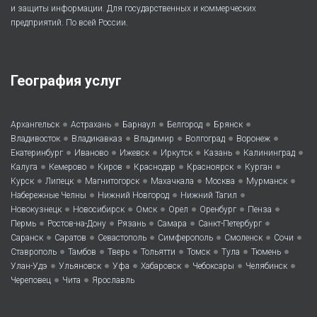
и защиты информации. Для государственных и коммерческих
предприятий. По всей России.
География услуг
•
•
•
•
•
Архангельск
Астрахань
Барнаул
Белгород
Брянск
•
•
•
•
•
Владивосток
Владикавказ
Владимир
Волгоград
Воронеж
•
•
•
•
•
•
Екатеринбург
Иваново
Ижевск
Иркутск
Казань
Калининград
•
•
•
•
•
•
Калуга
Кемерово
Киров
Краснодар
Красноярск
Курган
•
•
•
•
•
•
Курск
Липецк
Магнитогорск
Махачкала
Москва
Мурманск
•
•
•
Набережные Челны
Нижний Новгород
Нижний Тагил
•
•
•
•
•
•
Новокузнецк
Новосибирск
Омск
Орел
Оренбург
Пенза
•
•
•
•
•
Пермь
Ростов-на-Дону
Рязань
Самара
Санкт-Петербург
•
•
•
•
•
•
Саранск
Саратов
Севастополь
Симферополь
Смоленск
Сочи
•
•
•
•
•
•
•
Ставрополь
Тамбов
Тверь
Тольятти
Томск
Тула
Тюмень
•
•
•
•
•
•
Улан-Удэ
Ульяновск
Уфа
Хабаровск
Чебоксары
Челябинск
•
•
Череповец
Чита
Ярославль