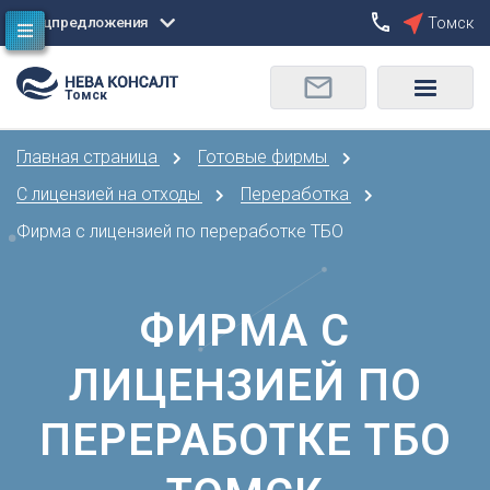
Спецпредложения
Томск
Сбросить
Томск
О
Москва
Санкт-Петербург
Омск
Главная страница
Готовые фирмы
Орел
А
Оренбург
С лицензией на отходы
Переработка
Архангельск
П
Фирма с лицензией по переработке ТБО
Астрахань
Пенза
Б
Пермь
Барнаул
ФИРМА С
Р
Белгород
Ростов-на-Дону
Брянск
ЛИЦЕНЗИЕЙ ПО
Рязань
В
С
ПЕРЕРАБОТКЕ ТБО
Владивосток
Самара
Владикавказ
Саранск
Владимир